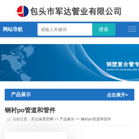
开云体育官网
网站导航
产品展示
点击展开+
钢衬po管道和管件
当前位置：
开云体育官网
>>
产品展示
>>
钢衬po管道和管件