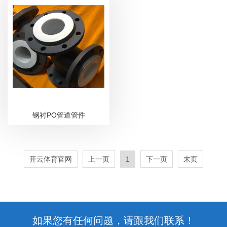
钢衬PO管道管件
开云体育官网
上一页
1
下一页
末页
如果您有任何问题，请跟我们联系！