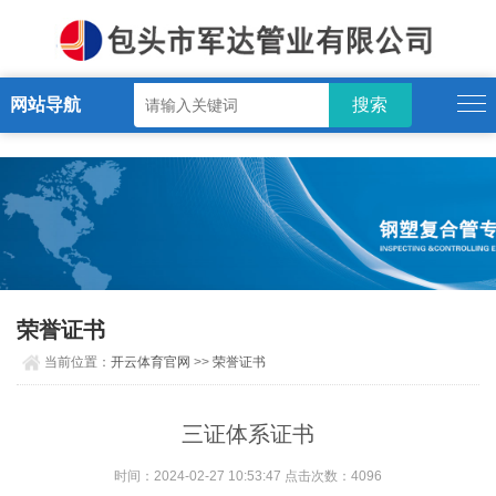
开云体育官网
网站导航
荣誉证书
当前位置：
开云体育官网
>>
荣誉证书
三证体系证书
时间：2024-02-27 10:53:47 点击次数：4096